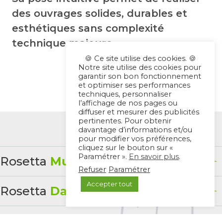
des ouvrages solides, durables et
esthétiques sans complexité
technique majeure.
🍪 Ce site utilise des cookies. 🍪
Notre site utilise des cookies pour
garantir son bon fonctionnement
et optimiser ses performances
techniques, personnaliser
l’affichage de nos pages ou
diffuser et mesurer des publicités
pertinentes. Pour obtenir
davantage d’informations et/ou
pour modifier vos préférences,
cliquez sur le bouton sur «
+
Paramétrer ».
En savoir plus
.
Rosetta
Mur
Refuser
Paramétrer
+
Accepter tout
Rosetta
Dalles
Pour réaliser des murs de soutènement ou
d’ornement, plusieurs types de blocs sont
disponibles et peuvent être mélangés pour
+
Rosetta
Marches
Idéales pour les terrasses, pas japonais ou