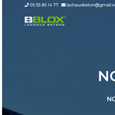
05 55 85 14 77
lachauxbeton@gmail.
N
NO