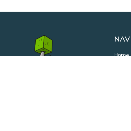
NAV
Home
A prop
B-BLO
REDI-
Nos Ré
Parten