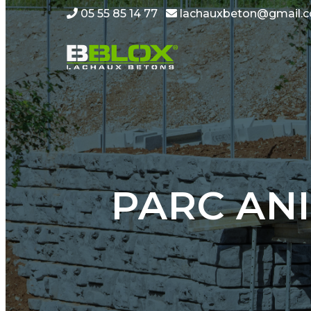
05 55 85 14 77
lachauxbeton@gmail.
PARC ANI