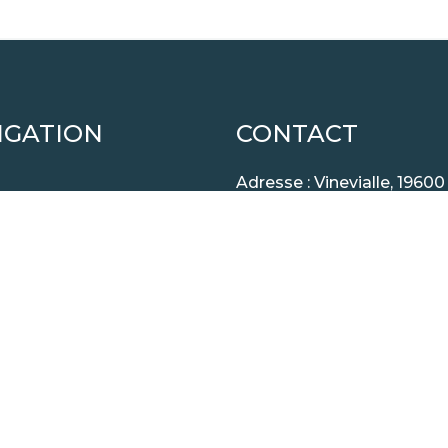
IGATION
CONTACT
Adresse : Vinevialle, 19600
Saint-Pantaleon-de-Larch
os
Téléphone :
09 62 30 88 6
C
Email :
contact@blocs-bet
ROCK
alisations
aires