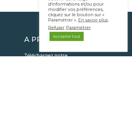
d’informations et/ou pour
modifier vos préférences,
cliquez sur le bouton sur «
Paramétrer ».
En savoir plus
.
Refuser
Paramétrer
Accepter tout
A PROPOS
Téléchargez notre
e
documentation
9
Mentions légales
on.fr